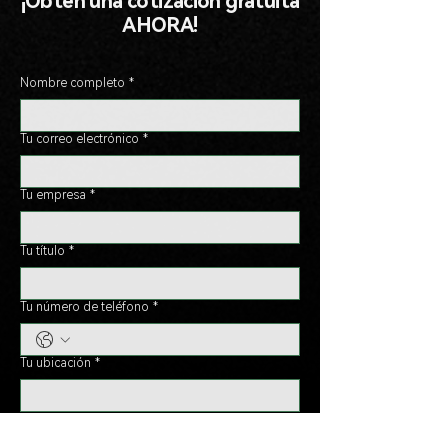
¡Obtén una cotización gratuita
AHORA!
Nombre completo
*
Tu correo electrónico
*
Tu empresa
*
Tu título
*
Tu número de teléfono
*
Tu ubicación
*
Déjanos un mensaje
*