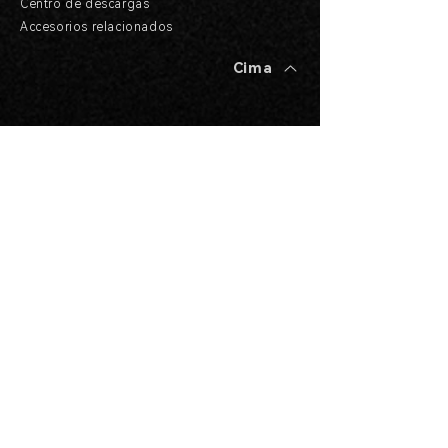
Centro de descargas
Accesorios relacionados
Cima
¡Obtén una cotización gratuita
AHORA!
Nombre completo
*
Tu correo electrónico
*
Tu empresa
*
Tu título
*
Tu número de teléfono
*