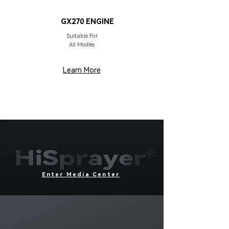
DRIVER
GX270 ENGINE
Suitable For
All Modles
Learn More
Enter Media Center