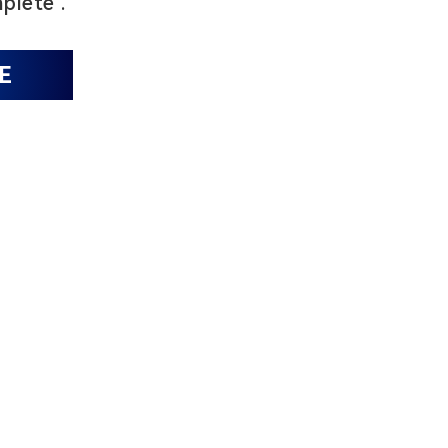
plete .
E