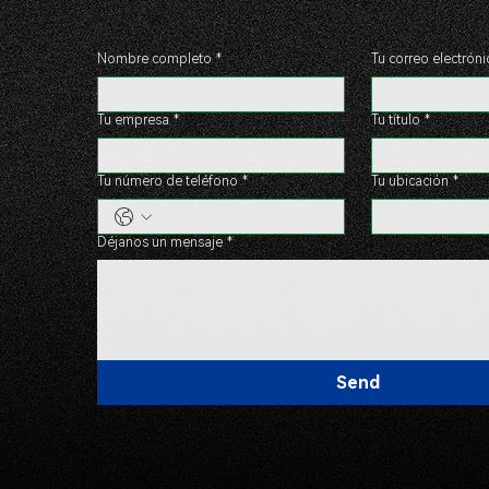
Nombre completo
*
Tu correo electróni
Tu empresa
*
Tu título
*
Tu número de teléfono
*
Tu ubicación
*
Déjanos un mensaje
*
Send