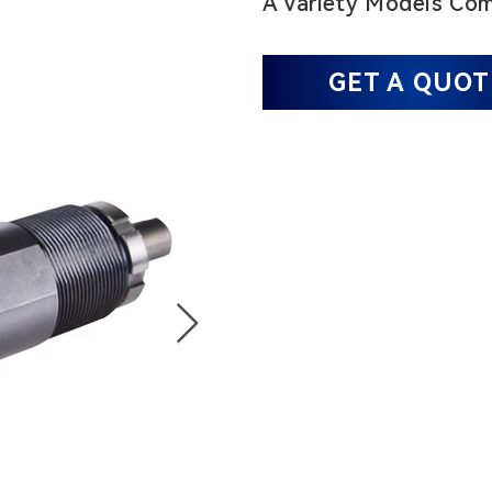
A Variety Models Com
GET A QUOT