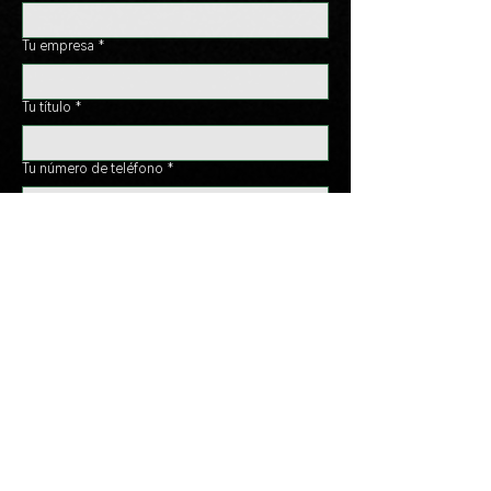
Tu empresa
*
Tu título
*
Tu número de teléfono
*
Tu ubicación
*
Déjanos un mensaje
*
Send