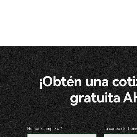
¡Obtén una coti
gratuita 
Nombre completo
*
Tu correo electróni