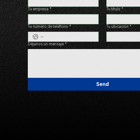
Tu empresa
*
Tu título
*
Tu número de teléfono
*
Tu ubicación
*
Déjanos un mensaje
*
Send